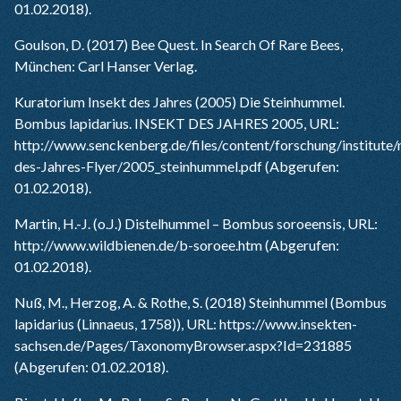
01.02.2018).
Goulson, D. (2017) Bee Quest. In Search Of Rare Bees,
München: Carl Hanser Verlag.
Kuratorium Insekt des Jahres (2005) Die Steinhummel.
Bombus lapidarius. INSEKT DES JAHRES 2005, URL:
http://www.senckenberg.de/files/content/forschung/institute
des-Jahres-Flyer/2005_steinhummel.pdf
(Abgerufen:
01.02.2018).
Martin, H.-J. (o.J.) Distelhummel – Bombus soroeensis, URL:
http://www.wildbienen.de/b-soroee.htm
(Abgerufen:
01.02.2018).
Nuß, M., Herzog, A. & Rothe, S. (2018) Steinhummel (Bombus
lapidarius (Linnaeus, 1758)), URL:
https://www.insekten-
sachsen.de/Pages/TaxonomyBrowser.aspx?Id=231885
(Abgerufen: 01.02.2018).