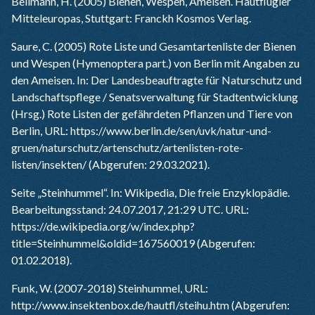
Bellmann, H. (2005) Bienen, Wespen, Ameisen. Hautflügler
Mitteleuropas, Stuttgart: Franckh Kosmos Verlag.
Saure, C. (2005) Rote Liste und Gesamtartenliste der Bienen
und Wespen (Hymenoptera part.) von Berlin mit Angaben zu
den Ameisen. In: Der Landesbeauftragte für Naturschutz und
Landschaftspflege / Senatsverwaltung für Stadtentwicklung
(Hrsg.) Rote Listen der gefährdeten Pflanzen und Tiere von
Berlin, URL:
https://www.berlin.de/sen/uvk/natur-und-
gruen/naturschutz/artenschutz/artenlisten-rote-
listen/insekten/
(Abgerufen: 29.03.2021).
Seite „Steinhummel“. In: Wikipedia, Die freie Enzyklopädie.
Bearbeitungsstand: 24.07.2017, 21:29 UTC. URL:
https://de.wikipedia.org/w/index.php?
title=Steinhummel&oldid=167560019
(Abgerufen:
01.02.2018).
Funk, W. (2007-2018) Steinhummel, URL:
http://www.insektenbox.de/hautfl/steihu.htm
(Abgerufen: