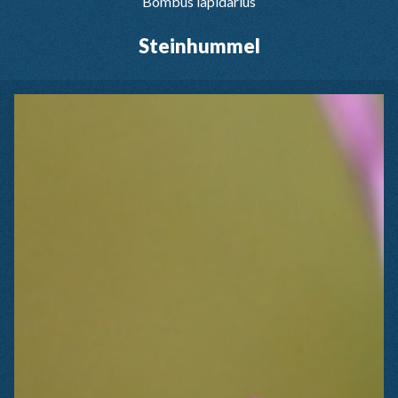
Bombus lapidarius
Steinhummel