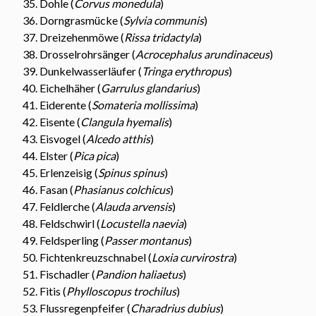
Dohle (
Corvus monedula
)
Dorngrasmücke (
Sylvia communis
)
Dreizehenmöwe (
Rissa tridactyla
)
Drosselrohrsänger (
Acrocephalus arundinaceus
)
Dunkelwasserläufer (
Tringa erythropus
)
Eichelhäher (
Garrulus glandarius
)
Eiderente (
Somateria mollissima
)
Eisente (
Clangula hyemalis
)
Eisvogel (
Alcedo atthis
)
Elster (
Pica pica
)
Erlenzeisig (
Spinus spinus
)
Fasan (
Phasianus colchicus
)
Feldlerche (
Alauda arvensis
)
Feldschwirl (
Locustella naevia
)
Feldsperling (
Passer montanus
)
Fichtenkreuzschnabel (
Loxia curvirostra
)
Fischadler (
Pandion haliaetus
)
Fitis (
Phylloscopus trochilus
)
Flussregenpfeifer (
Charadrius dubius
)