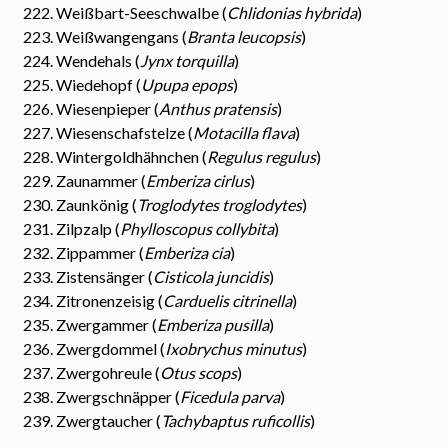
Weißbart-Seeschwalbe (
Chlidonias hybrida
)
Weißwangengans (
Branta leucopsis
)
Wendehals (
Jynx torquilla
)
Wiedehopf (
Upupa epops
)
Wiesenpieper (
Anthus pratensis
)
Wiesenschafstelze (
Motacilla flava
)
Wintergoldhähnchen (
Regulus regulus
)
Zaunammer (
Emberiza cirlus
)
Zaunkönig (
Troglodytes troglodytes
)
Zilpzalp (
Phylloscopus collybita
)
Zippammer (
Emberiza cia
)
Zistensänger (
Cisticola juncidis
)
Zitronenzeisig (
Carduelis citrinella
)
Zwergammer (
Emberiza pusilla
)
Zwergdommel (
Ixobrychus minutus
)
Zwergohreule (
Otus scops
)
Zwergschnäpper (
Ficedula parva
)
Zwergtaucher (
Tachybaptus ruficollis
)