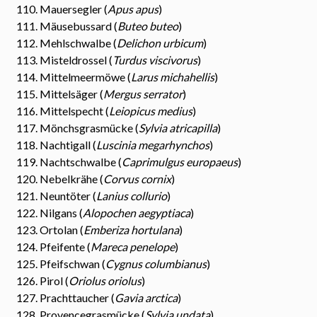
Mauersegler (
Apus apus
)
Mäusebussard (
Buteo buteo
)
Mehlschwalbe (
Delichon urbicum
)
Misteldrossel (
Turdus viscivorus
)
Mittelmeermöwe (
Larus michahellis
)
Mittelsäger (
Mergus serrator
)
Mittelspecht (
Leiopicus medius
)
Mönchsgrasmücke (
Sylvia atricapilla
)
Nachtigall (
Luscinia megarhynchos
)
Nachtschwalbe (
Caprimulgus europaeus
)
Nebelkrähe (
Corvus cornix
)
Neuntöter (
Lanius collurio
)
Nilgans (
Alopochen aegyptiaca
)
Ortolan (
Emberiza hortulana
)
Pfeifente (
Mareca penelope
)
Pfeifschwan (
Cygnus columbianus
)
Pirol (
Oriolus oriolus
)
Prachttaucher (
Gavia arctica
)
Provencegrasmücke (
Sylvia undata
)