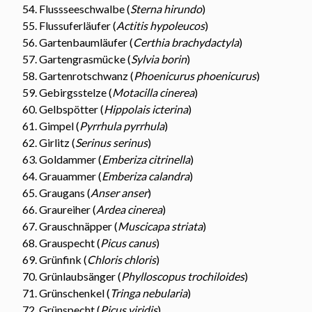
Flussseeschwalbe (
Sterna hirundo
)
Flussuferläufer (
Actitis hypoleucos
)
Gartenbaumläufer (
Certhia brachydactyla
)
Gartengrasmücke (
Sylvia borin
)
Gartenrotschwanz (
Phoenicurus phoenicurus
)
Gebirgsstelze (
Motacilla cinerea
)
Gelbspötter (
Hippolais icterina
)
Gimpel (
Pyrrhula pyrrhula
)
Girlitz (
Serinus serinus
)
Goldammer (
Emberiza citrinella
)
Grauammer (
Emberiza calandra
)
Graugans (
Anser anser
)
Graureiher (
Ardea cinerea
)
Grauschnäpper (
Muscicapa striata
)
Grauspecht (
Picus canus
)
Grünfink (
Chloris chloris
)
Grünlaubsänger (
Phylloscopus trochiloides
)
Grünschenkel (
Tringa nebularia
)
Grünspecht (
Picus viridis
)