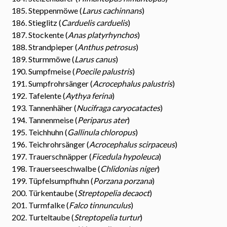
Steppenmöwe (
Larus cachinnans
)
Stieglitz (
Carduelis carduelis
)
Stockente (
Anas platyrhynchos
)
Strandpieper (
Anthus petrosus
)
Sturmmöwe (
Larus canus
)
Sumpfmeise (
Poecile palustris
)
Sumpfrohrsänger (
Acrocephalus palustris
)
Tafelente (
Aythya ferina
)
Tannenhäher (
Nucifraga caryocatactes
)
Tannenmeise (
Periparus ater
)
Teichhuhn (
Gallinula chloropus
)
Teichrohrsänger (
Acrocephalus scirpaceus
)
Trauerschnäpper (
Ficedula hypoleuca
)
Trauerseeschwalbe (
Chlidonias niger
)
Tüpfelsumpfhuhn (
Porzana porzana
)
Türkentaube (
Streptopelia decaoct
)
Turmfalke (
Falco tinnunculus
)
Turteltaube (
Streptopelia turtur
)