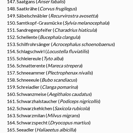
Saatgans (
Anser fabalis
)
Saatkrähe (
Corvus frugilegus
)
Säbelschnäbler (
Recurvirostra avosetta
)
Samtkopf-Grasmücke (
Sylvia melanocephala
)
Sandregenpfeifer (
Charadrius hiaticula
)
Schellente (
Bucephala clangula
)
Schilfrohrsänger (
Acrocephalus schoenobaenus
)
Schlagschwirl (
Locustella fluviatilis
)
Schleiereule (
Tyto alba
)
Schnatterente (
Mareca strepera
)
Schneeammer (
Plectrophenax nivalis
)
Schneeeule (
Bubo scandiacus
)
Schreiadler (
Clanga pomarina
)
Schwanzmeise (
Aegithalos caudatus
)
Schwarzhalstaucher (
Podiceps nigricollis
)
Schwarzkehlchen (
Saxicola rubicola
)
Schwarzmilan (
Milvus migrans
)
Schwarzspecht (
Dryocopus martius
)
Seeadler (
Haliaeetus albicilla
)