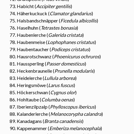
Habicht (
Accipiter gentilis
)
Häherkuckuck (
Clamator glandarius
)
Halsbandschnäpper (
Ficedula albicollis
)
Haselhuhn (
Tetrastes bonasia
)
Haubenlerche (
Galerida cristata
)
Haubenmeise (
Lophophanes cristatus
)
Haubentaucher (
Podiceps cristatus
)
Hausrotschwanz (
Phoenicurus ochruros
)
Haussperling (
Passer domesticus
)
Heckenbraunelle (
Prunella modularis
)
Heidelerche (
Lullula arborea
)
Heringsmöwe (
Larus fuscus
)
Höckerschwan (
Cygnus olor
)
Hohltaube (
Columba oenas
)
Iberienzilpzalp (
Phylloscopus ibericus
)
Kalanderlerche (
Melanocorypha calandra
)
Kanadagans (
Branta canadensis
)
Kappenammer (
Emberiza melanocephala
)