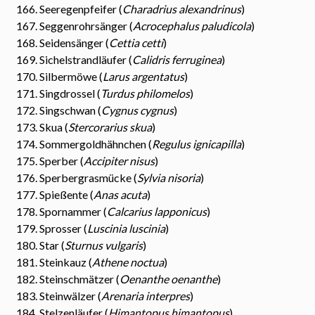
Seeregenpfeifer (
Charadrius alexandrinus
)
Seggenrohrsänger (
Acrocephalus paludicola
)
Seidensänger (
Cettia cetti
)
Sichelstrandläufer (
Calidris ferruginea
)
Silbermöwe (
Larus argentatus
)
Singdrossel (
Turdus philomelos
)
Singschwan (
Cygnus cygnus
)
Skua (
Stercorarius skua
)
Sommergoldhähnchen (
Regulus ignicapilla
)
Sperber (
Accipiter nisus
)
Sperbergrasmücke (
Sylvia nisoria
)
Spießente (
Anas acuta
)
Spornammer (
Calcarius lapponicus
)
Sprosser (
Luscinia luscinia
)
Star (
Sturnus vulgaris
)
Steinkauz (
Athene noctua
)
Steinschmätzer (
Oenanthe oenanthe
)
Steinwälzer (
Arenaria interpres
)
Stelzenläufer (
Himantopus himantopus
)