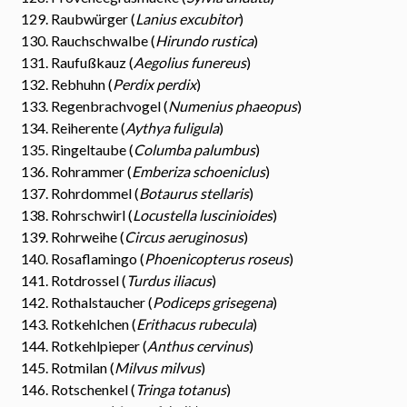
Raubwürger (
Lanius excubitor
)
Rauchschwalbe (
Hirundo rustica
)
Raufußkauz (
Aegolius funereus
)
Rebhuhn (
Perdix perdix
)
Regenbrachvogel (
Numenius phaeopus
)
Reiherente (
Aythya fuligula
)
Ringeltaube (
Columba palumbus
)
Rohrammer (
Emberiza schoeniclus
)
Rohrdommel (
Botaurus stellaris
)
Rohrschwirl (
Locustella luscinioides
)
Rohrweihe (
Circus aeruginosus
)
Rosaflamingo (
Phoenicopterus roseus
)
Rotdrossel (
Turdus iliacus
)
Rothalstaucher (
Podiceps grisegena
)
Rotkehlchen (
Erithacus rubecula
)
Rotkehlpieper (
Anthus cervinus
)
Rotmilan (
Milvus milvus
)
Rotschenkel (
Tringa totanus
)