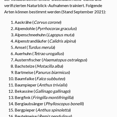
verifizierten Naturblick-Aufnahmen trainiert. Folgende
Arten können bestimmt werden (Stand September 2021):
Aaskrähe (
Corvus corone
)
Alpendohle (
Pyrrhocorax graculus
)
Alpenschneehuhn (
Lagopus muta
)
Alpenstrandläufer (
Calidris alpina
)
Amsel (
Turdus merula
)
Auerhuhn (
Tetrao urogallus
)
Austernfischer (
Haematopus ostralegus
)
Bachstelze (
Motacilla alba
)
Bartmeise (
Panurus biarmicus
)
Baumfalke (
Falco subbuteo
)
Baumpieper (
Anthus trivialis
)
Bekassine (
Gallinago gallinago
)
Bergfink (
Fringilla montifringilla
)
Berglaubsänger (
Phylloscopus bonelli
)
Bergpieper (
Anthus spinoletta
)
Beutelmeise (
Remiz pendulinus
)