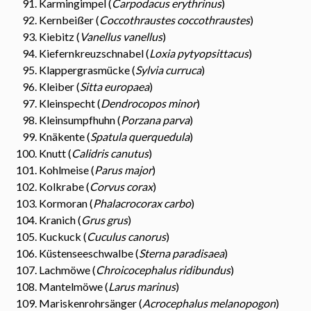
Karmingimpel (
Carpodacus erythrinus
)
Kernbeißer (
Coccothraustes coccothraustes
)
Kiebitz (
Vanellus vanellus
)
Kiefernkreuzschnabel (
Loxia pytyopsittacus
)
Klappergrasmücke (
Sylvia curruca
)
Kleiber (
Sitta europaea
)
Kleinspecht (
Dendrocopos minor
)
Kleinsumpfhuhn (
Porzana parva
)
Knäkente (
Spatula querquedula
)
Knutt (
Calidris canutus
)
Kohlmeise (
Parus major
)
Kolkrabe (
Corvus corax
)
Kormoran (
Phalacrocorax carbo
)
Kranich (
Grus grus
)
Kuckuck (
Cuculus canorus
)
Küstenseeschwalbe (
Sterna paradisaea
)
Lachmöwe (
Chroicocephalus ridibundus
)
Mantelmöwe (
Larus marinus
)
Mariskenrohrsänger (
Acrocephalus melanopogon
)