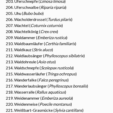
Uferschnepfe (
Limosa limosa
)
Uferschwalbe (
Riparia riparia
)
Uhu (
Bubo bubo
)
Wacholderdrossel (
Turdus pilaris
)
Wachtel (
Coturnix coturnix
)
Wachtelkönig (
Crex crex
)
Waldammer (
Emberiza rustica
)
Waldbaumläufer (
Certhia familiaris
)
Waldkauz (
Strix aluco
)
Waldlaubsänger (
Phylloscopus sibilatrix
)
Waldohreule (
Asio otus
)
Waldschnepfe (
Scolopax rusticola
)
Waldwasserläufer (
Tringa ochropus
)
Wanderfalke (
Falco peregrinus
)
Wanderlaubsänger (
Phylloscopus borealis
)
Wasserralle (
Rallus aquaticus
)
Weidenammer (
Emberiza aureola
)
Weidenmeise (
Poecile montanus
)
Weißbart-Grasmücke (
Sylvia cantillans
)