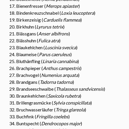
Bienenfresser (
Merops apiaster
)
Bindenkreuzschnabel (
Loxia leucoptera
)
Birkenzeisig (
Carduelis flammea
)
Birkhuhn (
Lyrurus tetrix
)
Blässgans (
Anser albifrons
)
Blässhuhn (
Fulica atra
)
Blaukehlchen (
Luscinia svecica
)
Blaumeise (
Parus caeruleus
)
Bluthänfling (
Linaria cannabina
)
Brachpieper (
Anthus campestris
)
Brachvogel (
Numenius arquata
)
Brandgans (
Tadorna tadorna
)
Brandseeschwalbe (
Thalasseus sandvicensis
)
Braunkehlchen (
Saxicola rubetra
)
Brillengrasmücke (
Sylvia conspicillata
)
Bruchwasserläufer (
Tringa glareola
)
Buchfink (
Fringilla coelebs
)
Buntspecht (
Dendrocopos major
)