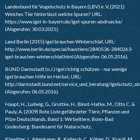
Landesbund für Vogelschutz in Bayern (LBV) e. V. (2021)
Welches Tier hinterlässt welche Spuren? URL:
https://www.igel-in-bayern.de/igel-spuren-abdruecke/
(Abgerufen: 30.03.2021).
Land Berlin (2015) Igel brauchen Winterschlaf, URL:
http://www.berlin.de/special/haustiere/2840536-2840263-
igel-brauchen-winterschlaf.html
(Abgerufen: 06.05.2016).
BUND Darmstadt (o.J.) Igel richtig schützen – nur wenige
Igel brauchen Hilfe im Herbst, URL:
http://darmstadt.bund.net/service_und_beratung/igelschutz_ab
(Abgerufen: 06.05.2016).
Haupt, H., Ludwig, G., Gruttke, H., Binot-Hafke, M., Otto C. &
Pauly, A. (2009) Rote Liste gefährdeter Tiere, Pflanzen und
Pilze Deutschlands. Band 1: Wirbeltiere, Bonn-Bad
Godesberg: Bundesamt für Naturschutz.
Klawitter, J., Altenkamp, R., Kallasch, C., Köhler, D., Krauß, M.,