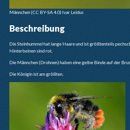
Männchen
(CC BY-SA 4.0) Ivar Leidus
Beschreibung
Die Steinhummel hat lange Haare und ist größtenteils pechsch
Hinterbeinen sind rot.
Die Männchen (Drohnen) haben eine gelbe Binde auf der Brust
Die Königin ist am größten.